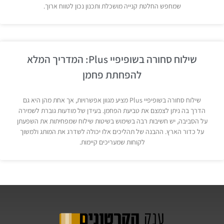
שמחפש החלטת קנייה מושכלת ותכנון נכון לטווח ארוך.
שילוח סחורה בשופיפיי Plus: המדריך המלא
להפחתת פחמן
שילוח סחורה בשופיפיי Plus מציע מגוון אפשרויות, אך אחת מהן היא גם
הדרך בה ניתן לצמצם את טביעת הפחמן. בעידן של מודעות גוברת לשמירה
על הסביבה, יש חשיבות רבה בשימוש בשיטות שילוח שמפחיתות את השפעתן
על כדור הארץ. ההבנה של תהליכים אלו יכולה לשדרג את המותג ולמשוך
לקוחות שמעריכים קיימות.