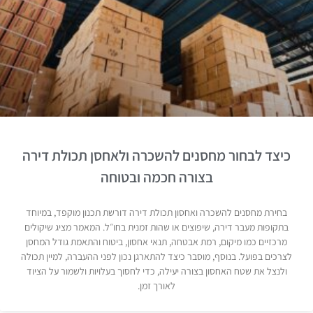
כיצד לבחור מחסנים להשכרה ולאחסן תכולת דירה
בצורה חכמה ובטוחה
בחירת מחסנים להשכרה ואחסון תכולת דירה דורשת תכנון מוקפד, במיוחד
בתקופות מעבר דירה, שיפוצים או שהות זמנית בחו״ל. המאמר מציג שיקולים
מרכזיים כמו מיקום, רמת אבטחה, תנאי אחסון, ביטוח והתאמת גודל המחסן
לצרכים בפועל. בנוסף, מוסבר כיצד להתארגן נכון לפני ההעברה, למיין תכולה
ולנצל את שטח האחסון בצורה יעילה, כדי לחסוך בעלויות ולשמור על הציוד
לאורך זמן.