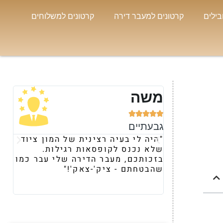
בילים
קרטונים למעבר דירה
קרטונים למשלוחים
משה
נו







גבעתיים
רמת
"היה לי בעיה רצינית של המון ציוד
"קי
שלא נכנס לקופסאות רגילות.
ומר
בזכותכם, מעבר הדירה שלי עבר כמו
את 
שהבטחתם - ציק'-צאק'!"
הבא
וצי