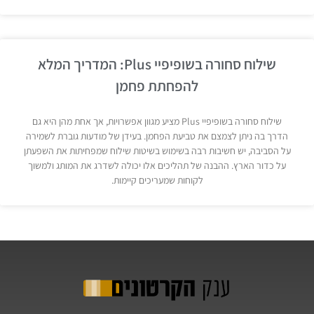
שילוח סחורה בשופיפיי Plus: המדריך המלא
להפחתת פחמן
שילוח סחורה בשופיפיי Plus מציע מגוון אפשרויות, אך אחת מהן היא גם
הדרך בה ניתן לצמצם את טביעת הפחמן. בעידן של מודעות גוברת לשמירה
על הסביבה, יש חשיבות רבה בשימוש בשיטות שילוח שמפחיתות את השפעתן
על כדור הארץ. ההבנה של תהליכים אלו יכולה לשדרג את המותג ולמשוך
לקוחות שמעריכים קיימות.