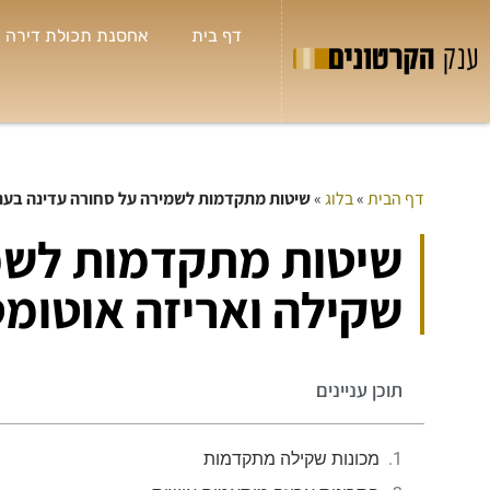
דף בית
אחסנת תכולת דירה
דף הבית
»
בלוג
»
שיטות מתקדמות לשמירה על סחורה עדינה בעת 
שי
שיטות מתקדמות לשמ



חולון
שקילה ואריזה אוטומ
תמיד 
לי א
בטלפ
שאני
תוכן עניינים
הנחות
מכונות שקילה מתקדמות