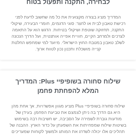
לבחירה, התקנה ותפעול בטוח
המדריך מציג בצורה מקצועית את כל מה שחשוב לדעת לפני
רכישת טאבון לבית או לחצר: סוגי הדגמים, חומרי הבעירה, שיקולי
התקנה, תחזוקה שוטפת ושיקולי בטיחות. הדגש הוא על התאמה
לצרכים ולמרחב הקיים, חוויית אפייה אותנטית, ועל הדרך הנכונה
לשלב טאבון במטבח החוץ הישראלי. מיועד למי שמחפש החלטת
קנייה מושכלת ותכנון נכון לטווח ארוך.
שילוח סחורה בשופיפיי Plus: המדריך
המלא להפחתת פחמן
שילוח סחורה בשופיפיי Plus מציע מגוון אפשרויות, אך אחת מהן
היא גם הדרך בה ניתן לצמצם את טביעת הפחמן. בעידן של
מודעות גוברת לשמירה על הסביבה, יש חשיבות רבה בשימוש
בשיטות שילוח שמפחיתות את השפעתן על כדור הארץ. ההבנה של
תהליכים אלו יכולה לשדרג את המותג ולמשוך לקוחות שמעריכים