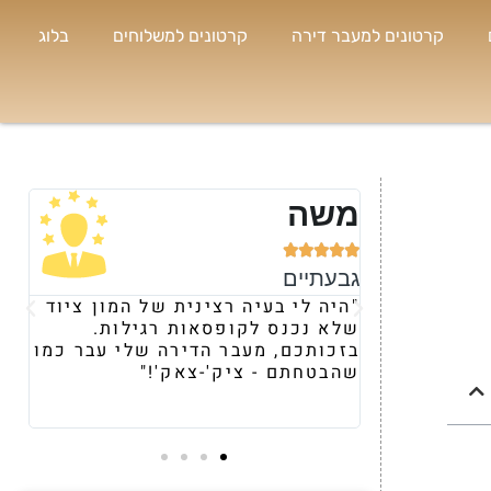
קרטונים למעבר דירה
קרטונים למשלוחים
בלוג
נועה






ם
רמת השרון
 בעיה רצינית של המון ציוד
"קיבלתי המלצה עליכם מ
נס לקופסאות רגילות.
ומרגע השיחה הראשונית,
ם, מעבר הדירה שלי עבר כמו
את היחס וההתייחסות ה
ם - ציק'-צאק'!"
משא
הבאתם לי מלאי מטורףף 
וציוד העברה."