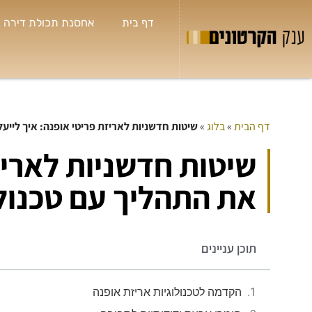
דף בית
אחסנת תכולת דירה
דף הבית
»
בלוג
»
שיטות חדשניות לאריזת פריטי אופנה: איך לייע
ש
שיטות חדשניות לאריז


חו
את התהליך עם טכנול
תמ
לי
בט
שא
תוכן עניינים
הנ
הקדמה לטכנולוגיות אריזת אופנה