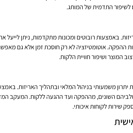
 לשיפור התדמית של המותג.
ות. באמצעות רובוטים ומכונות מתקדמות, ניתן לייעל את
ות ההפקה. אוטומטיזציה לא רק חוסכת זמן אלא גם מאפש
ב המוצר ושיפור חוויית הלקוח.
RF (זהות רדיו) ו-QR קודים מקנות יתרון משמעותי בניהול המלאי ובתהליך האריזות. באמ
 בשלביהם השונים, מההפקה ועד ההגעה ללקוח. המעקב המד
פק שירות לקוחות איכותי.
ישית