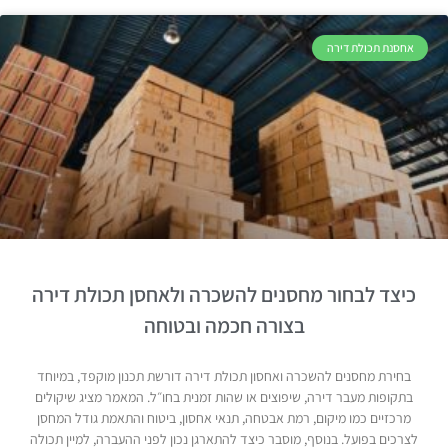
אחסנת תכולת דירה
כיצד לבחור מחסנים להשכרה ולאחסן תכולת דירה
בצורה חכמה ובטוחה
בחירת מחסנים להשכרה ואחסון תכולת דירה דורשת תכנון מוקפד, במיוחד
בתקופות מעבר דירה, שיפוצים או שהות זמנית בחו״ל. המאמר מציג שיקולים
מרכזיים כמו מיקום, רמת אבטחה, תנאי אחסון, ביטוח והתאמת גודל המחסן
לצרכים בפועל. בנוסף, מוסבר כיצד להתארגן נכון לפני ההעברה, למיין תכולה