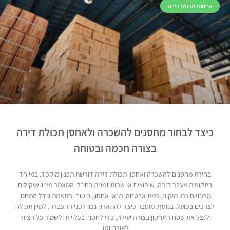
אחסנת תכולת דירה
כיצד לבחור מחסנים להשכרה ולאחסן תכולת דירה
בצורה חכמה ובטוחה
בחירת מחסנים להשכרה ואחסון תכולת דירה דורשת תכנון מוקפד, במיוחד
בתקופות מעבר דירה, שיפוצים או שהות זמנית בחו״ל. המאמר מציג שיקולים
מרכזיים כמו מיקום, רמת אבטחה, תנאי אחסון, ביטוח והתאמת גודל המחסן
לצרכים בפועל. בנוסף, מוסבר כיצד להתארגן נכון לפני ההעברה, למיין תכולה
ולנצל את שטח האחסון בצורה יעילה, כדי לחסוך בעלויות ולשמור על הציוד
לאורך זמן.