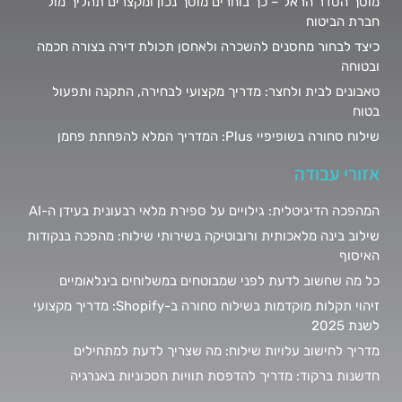
מוסך הסדר הראל – כך בוחרים מוסך נכון ומקצרים תהליך מול
חברת הביטוח
כיצד לבחור מחסנים להשכרה ולאחסן תכולת דירה בצורה חכמה
ובטוחה
טאבונים לבית ולחצר: מדריך מקצועי לבחירה, התקנה ותפעול
בטוח
שילוח סחורה בשופיפיי Plus: המדריך המלא להפחתת פחמן
אזורי עבודה
המהפכה הדיגיטלית: גילויים על ספירת מלאי רבעונית בעידן ה-AI
שילוב בינה מלאכותית ורובוטיקה בשירותי שילוח: מהפכה בנקודות
האיסוף
כל מה שחשוב לדעת לפני שמבוטחים במשלוחים בינלאומיים
זיהוי תקלות מוקדמות בשילוח סחורה ב-Shopify: מדריך מקצועי
לשנת 2025
מדריך לחישוב עלויות שילוח: מה שצריך לדעת למתחילים
חדשנות ברקוד: מדריך להדפסת תוויות חסכוניות באנרגיה