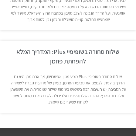
לבית או לחצר: סוגי הדגמים, חומרי הבעירה, שיקולי התקנה, תחזוקה שוטפת
ושיקולי בטיחות. הדגש הוא על התאמה לצרכים ולמרחב הקיים, חוויית אפייה
אותנטית, ועל הדרך הנכונה לשלב טאבון במטבח החוץ הישראלי. מיועד למי
שמחפש החלטת קנייה מושכלת ותכנון נכון לטווח ארוך.
שילוח סחורה בשופיפיי Plus: המדריך המלא
להפחתת פחמן
שילוח סחורה בשופיפיי Plus מציע מגוון אפשרויות, אך אחת מהן היא גם
הדרך בה ניתן לצמצם את טביעת הפחמן. בעידן של מודעות גוברת לשמירה
על הסביבה, יש חשיבות רבה בשימוש בשיטות שילוח שמפחיתות את השפעתן
על כדור הארץ. ההבנה של תהליכים אלו יכולה לשדרג את המותג ולמשוך
לקוחות שמעריכים קיימות.