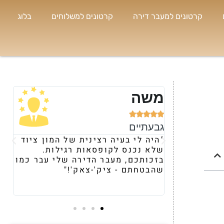
קרטונים למעבר דירה
קרטונים למשלוחים
בלוג
נועה





רמת השרון
ית של המון ציוד
"קיבלתי המלצה עליכם מחברה
ת רגילות.
ומרגע השיחה הראשונית, הרגשתי
ירה שלי עבר כמו
את היחס וההתייחסות השונה שלכם
אק'!"
משאר הספקים. תוך 24 שעות
הבאתם לי מלאי מטורףף של ארגזים
וציוד העברה."