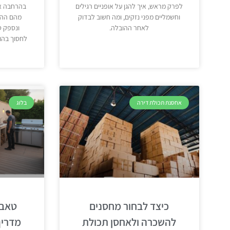
לפרק מראש, איך להגן על אופניים רגילים
בהרחבה את
וחשמליים מפני נזקים, ומה חשוב לבדוק
מהם ההבד
לאחר ההובלה.
ונספק ט
לחסוך בהו
אחסנת תכולת דירה
בלוג
כיצד לבחור מחסנים
טאבו
להשכרה ולאחסן תכולת
מדריך