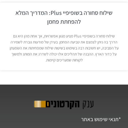
שילוח סחורה בשופיפיי Plus: המדריך המלא
להפחתת פחמן
שילוח סחורה בשופיפיי Plus מציע מגוון אפשרויות, אך אחת מהן היא גם
הדרך בה ניתן לצמצם את טביעת הפחמן. בעידן של מודעות גוברת לשמירה
על הסביבה, יש חשיבות רבה בשימוש בשיטות שילוח שמפחיתות את השפעתן
על כדור הארץ. ההבנה של תהליכים אלו יכולה לשדרג את המותג ולמשוך
לקוחות שמעריכים קיימות.
*תנאי שימוש באתר