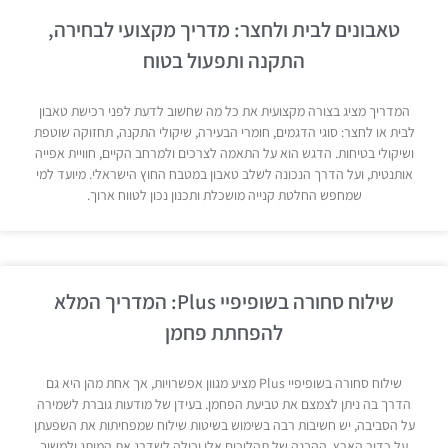
טאבונים לבית ולחצר: מדריך מקצועי לבחירה,
התקנה ותפעול בטוח
המדריך מציג בצורה מקצועית את כל מה שחשוב לדעת לפני רכישת טאבון
לבית או לחצר: סוגי הדגמים, חומרי הבעירה, שיקולי התקנה, תחזוקה שוטפת
ושיקולי בטיחות. הדגש הוא על התאמה לצרכים ולמרחב הקיים, חוויית אפייה
אותנטית, ועל הדרך הנכונה לשלב טאבון במטבח החוץ הישראלי. מיועד למי
שמחפש החלטת קנייה מושכלת ותכנון נכון לטווח ארוך.
שילוח סחורה בשופיפיי Plus: המדריך המלא
להפחתת פחמן
שילוח סחורה בשופיפיי Plus מציע מגוון אפשרויות, אך אחת מהן היא גם
הדרך בה ניתן לצמצם את טביעת הפחמן. בעידן של מודעות גוברת לשמירה
על הסביבה, יש חשיבות רבה בשימוש בשיטות שילוח שמפחיתות את השפעתן
על כדור הארץ. ההבנה של תהליכים אלו יכולה לשדרג את המותג ולמשוך