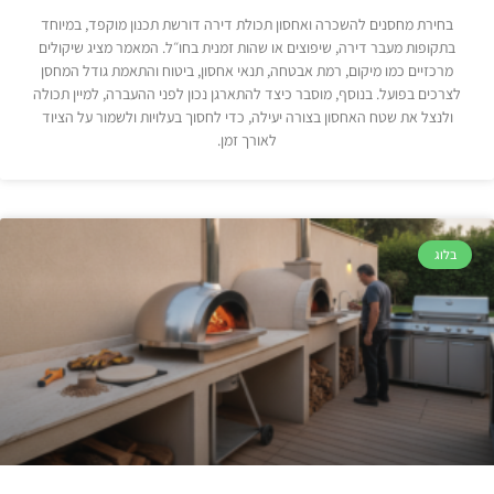
בחירת מחסנים להשכרה ואחסון תכולת דירה דורשת תכנון מוקפד, במיוחד
בתקופות מעבר דירה, שיפוצים או שהות זמנית בחו״ל. המאמר מציג שיקולים
מרכזיים כמו מיקום, רמת אבטחה, תנאי אחסון, ביטוח והתאמת גודל המחסן
לצרכים בפועל. בנוסף, מוסבר כיצד להתארגן נכון לפני ההעברה, למיין תכולה
ולנצל את שטח האחסון בצורה יעילה, כדי לחסוך בעלויות ולשמור על הציוד
לאורך זמן.
בלוג