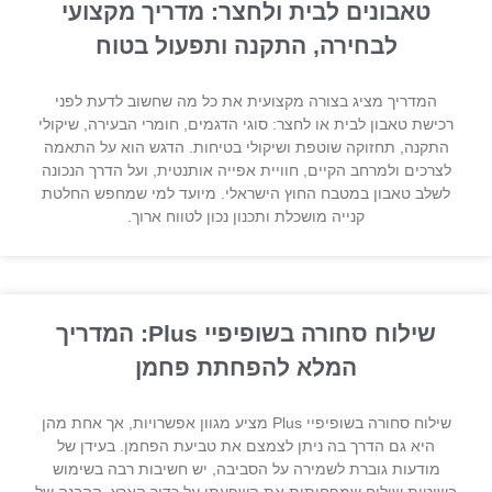
טאבונים לבית ולחצר: מדריך מקצועי
לבחירה, התקנה ותפעול בטוח
המדריך מציג בצורה מקצועית את כל מה שחשוב לדעת לפני
רכישת טאבון לבית או לחצר: סוגי הדגמים, חומרי הבעירה, שיקולי
התקנה, תחזוקה שוטפת ושיקולי בטיחות. הדגש הוא על התאמה
לצרכים ולמרחב הקיים, חוויית אפייה אותנטית, ועל הדרך הנכונה
לשלב טאבון במטבח החוץ הישראלי. מיועד למי שמחפש החלטת
קנייה מושכלת ותכנון נכון לטווח ארוך.
שילוח סחורה בשופיפיי Plus: המדריך
המלא להפחתת פחמן
שילוח סחורה בשופיפיי Plus מציע מגוון אפשרויות, אך אחת מהן
היא גם הדרך בה ניתן לצמצם את טביעת הפחמן. בעידן של
מודעות גוברת לשמירה על הסביבה, יש חשיבות רבה בשימוש
בשיטות שילוח שמפחיתות את השפעתן על כדור הארץ. ההבנה של