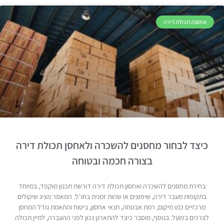
אחסנת תכולת דירה
כיצד לבחור מחסנים להשכרה ולאחסן תכולת דירה
בצורה חכמה ובטוחה
בחירת מחסנים להשכרה ואחסון תכולת דירה דורשת תכנון מוקפד, במיוחד
בתקופות מעבר דירה, שיפוצים או שהות זמנית בחו״ל. המאמר מציג שיקולים
מרכזיים כמו מיקום, רמת אבטחה, תנאי אחסון, ביטוח והתאמת גודל המחסן
לצרכים בפועל. בנוסף, מוסבר כיצד להתארגן נכון לפני ההעברה, למיין תכולה