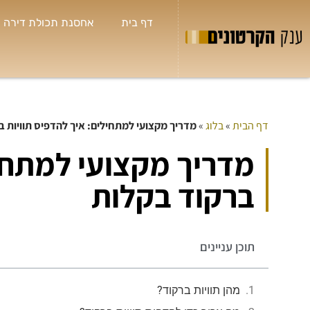
דף בית
אחסנת תכולת דירה
דף הבית
»
בלוג
»
מדריך מקצועי למתחילים: איך להדפיס תוויות ב
שי
מדריך מקצועי למתחיל



חולון
ברקוד בקלות
תמיד 
לי א
בטלפ
שאני
תוכן עניינים
הנחות
מהן תוויות ברקוד?