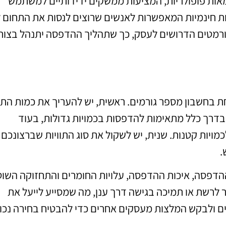
BarTender ו-ZebraDesigner הן דוגמאות פופולריות, המציעות ממשקים ידידותיים למשתמש
נות חינמיות המאפשרות לאנשים שרוצים לנסות את התחום ל
רמטים הדרושים לעסק, כך שתהליך ההדפסה יתנהל בצור
 בחשבון מספר גורמים. ראשית, יש להעריך את כמות התוו
דרך כלל מתאימות להדפסות בכמויות גדולות, בעוד
מויות קטנות. שנית, יש לשקול את סוג התוויות שברצונכם
.
ההדפסה, איכות ההדפסה, עלויות החומרים והתחזוקה השו
ר לרשת או תמיכה בגישה דרך ענן, מה שמסייע לייעל את
ים ולבקש המלצות מעסקים אחרים כדי להבטיח בחירה נכונ