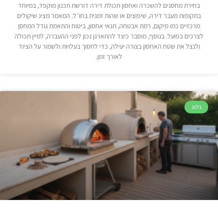
בחירת מחסנים להשכרה ואחסון תכולת דירה דורשת תכנון מוקפד, במיוחד
בתקופות מעבר דירה, שיפוצים או שהות זמנית בחו״ל. המאמר מציג שיקולים
מרכזיים כמו מיקום, רמת אבטחה, תנאי אחסון, ביטוח והתאמת גודל המחסן
לצרכים בפועל. בנוסף, מוסבר כיצד להתארגן נכון לפני ההעברה, למיין תכולה
ולנצל את שטח האחסון בצורה יעילה, כדי לחסוך בעלויות ולשמור על הציוד
לאורך זמן.
בלוג