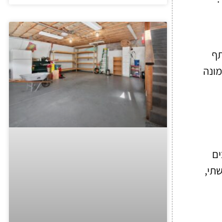
תף
מונה
ים
שתי,