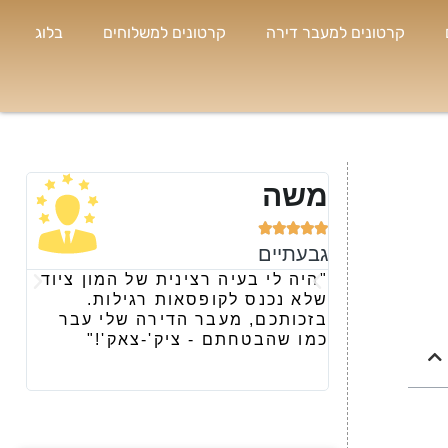
קרטונים למעבר דירה
קרטונים למשלוחים
בלוג
משה
נו







גבעתיים
רמת
"היה לי בעיה רצינית של המון ציוד
"קי
שלא נכנס לקופסאות רגילות.
ומר
בזכותכם, מעבר הדירה שלי עבר
את 
כמו שהבטחתם - ציק'-צאק'!"
הבא
ארג