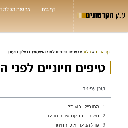
דף בית
אחסנת תכולת ד
דף הבית
»
בלוג
»
טיפים חיוניים לפני השימוש בניילון בועות
שי
טיפים חיוניים לפני ה



חולון
תמיד
לי א
תוכן עניינים
בטלפ
שאני
הנחו
מהו ניילון בועות?
חשיבות בדיקת איכות הניילון
גודל הניילון ואופן החיתוך