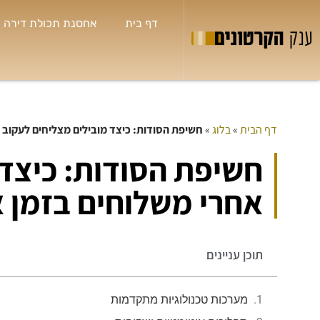
דף בית
אחסנת תכולת דירה
דף הבית
»
בלוג
»
חשיפת הסודות: כיצד מובילים מצליחים לעקוב 
שי
חשיפת הסודות: כיצד 



חולון
אחרי משלוחים בזמן 
תמיד
לי א
בטלפ
שאני
תוכן עניינים
הנחו
מערכות טכנולוגיות מתקדמות