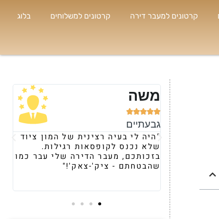
קרטונים למעבר דירה
קרטונים למשלוחים
בלוג
נועה





רמת השרון
נית של המון ציוד
"קיבלתי המלצה עליכם מחברה
ות רגילות.
ומרגע השיחה הראשונית, הרגשתי
דירה שלי עבר כמו
את היחס וההתייחסות השונה שלכם
צאק'!"
משאר הספקים. תוך 24 שעות
הבאתם לי מלאי מטורףף של ארגזי
וציוד העברה."