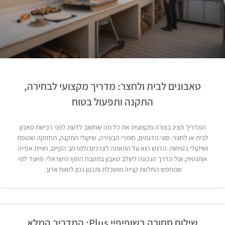
טאבונים לבית ולחצר: מדריך מקצועי לבחירה,
התקנה ותפעול בטוח
המדריך מציג בצורה מקצועית את כל מה שחשוב לדעת לפני רכישת טאבון
לבית או לחצר: סוגי הדגמים, חומרי הבעירה, שיקולי התקנה, תחזוקה שוטפת
ושיקולי בטיחות. הדגש הוא על התאמה לצרכים ולמרחב הקיים, חוויית אפייה
אותנטית, ועל הדרך הנכונה לשלב טאבון במטבח החוץ הישראלי. מיועד למי
שמחפש החלטת קנייה מושכלת ותכנון נכון לטווח ארוך.
שילוח סחורה בשופיפיי Plus: המדריך המלא