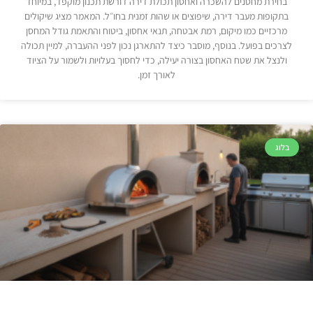
בחירת מחסנים להשכרה ואחסון תכולת דירה דורשת תכנון מוקפד, במיוחד
בתקופות מעבר דירה, שיפוצים או שהות זמנית בחו״ל. המאמר מציג שיקולים
מרכזיים כמו מיקום, רמת אבטחה, תנאי אחסון, ביטוח והתאמת גודל המחסן
לצרכים בפועל. בנוסף, מוסבר כיצד להתארגן נכון לפני ההעברה, למיין תכולה
ולנצל את שטח האחסון בצורה יעילה, כדי לחסוך בעלויות ולשמור על הציוד
לאורך זמן.
בלוג