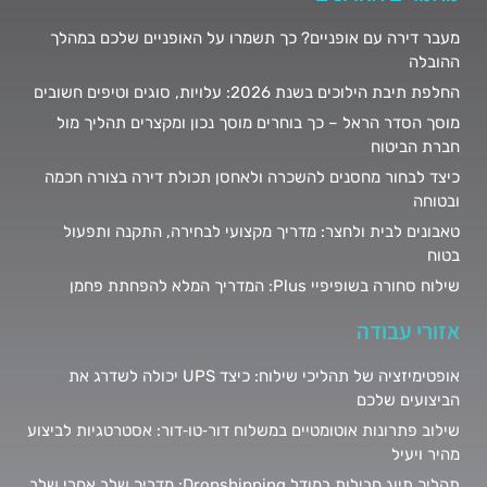
מעבר דירה עם אופניים? כך תשמרו על האופניים שלכם במהלך
ההובלה
החלפת תיבת הילוכים בשנת 2026: עלויות, סוגים וטיפים חשובים
מוסך הסדר הראל – כך בוחרים מוסך נכון ומקצרים תהליך מול
חברת הביטוח
כיצד לבחור מחסנים להשכרה ולאחסן תכולת דירה בצורה חכמה
ובטוחה
טאבונים לבית ולחצר: מדריך מקצועי לבחירה, התקנה ותפעול
בטוח
שילוח סחורה בשופיפיי Plus: המדריך המלא להפחתת פחמן
אזורי עבודה
אופטימיזציה של תהליכי שילוח: כיצד UPS יכולה לשדרג את
הביצועים שלכם
שילוב פתרונות אוטומטיים במשלוח דור‑טו‑דור: אסטרטגיות לביצוע
מהיר ויעיל
תהליך תיוג חבילות במודל Dropshipping: מדריך שלב אחרי שלב