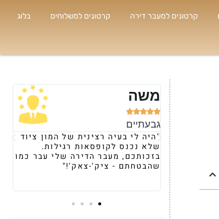
קרטונים למעבר דירה
קרטונים למשלוחים
בלוג
נועה





רמת השרון
ת של המון ציוד
"קיבלתי המלצה עליכם מחברה
ת רגילות.
ומרגע השיחה הראשונית, הרגשתי
רה שלי עבר כמו
את היחס וההתייחסות השונה שלכם
ק'!"
משאר הספקים. תוך 24 שעות
הבאתם לי מלאי מטורףף של ארגזים
וציוד העברה."