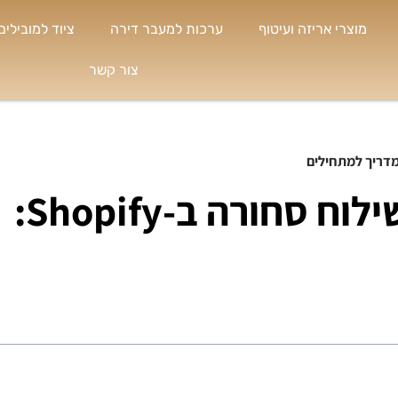
מוצרי אריזה ועיטוף
ערכות למעבר דירה
ציוד למובילים
צור קשר
שי
מ
המונחים החשובים בשילוח סחורה ב-Shopify:







חולון
גב
תמיד שאני עובר מדירה לדירה, יש
"ה
לי את הטלפון שלכם שמור אצלי
של
בטלפון. תמיד מקבל את השירות
בז
שאני מצפה לו ואפילו מקבל
שה
הנחות."