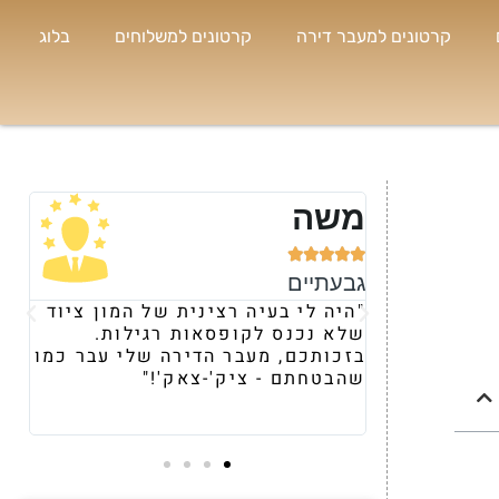
קרטונים למעבר דירה
קרטונים למשלוחים
בלוג
שה
נועה








עתיים
רמת השרון
יה לי בעיה רצינית של המון ציוד
"קיבלתי המלצה עלי
א נכנס לקופסאות רגילות.
ומרגע השיחה הראשו
כותכם, מעבר הדירה שלי עבר כמו
את היחס וההתייחס
בטחתם - ציק'-צאק'!"
הבאתם לי מלאי מטו
וציוד העברה."