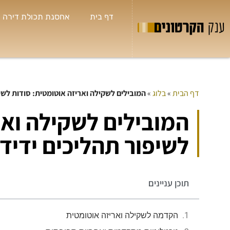
דף בית
אחסנת תכולת דירה
דף הבית
»
בלוג
»
המובילים לשקילה ואריזה אוטומטית: סודות לשי
ש
המובילים לשקילה ואר


חו
לשיפור תהליכים ידיד
תמ
לי
בט
שא
תוכן עניינים
הנ
הקדמה לשקילה ואריזה אוטומטית