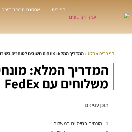
דף בית
אחסנת תכולת דירה
דף הבית
»
בלוג
»
המדריך המלא: מונחים חשובים לסוחרים בשירות מש
שי
המדריך המלא: מונחי



חולון
משלוחים עם FedEx
תמיד
לי א
בטלפ
שאני
תוכן עניינים
הנחו
מונחים בסיסיים במשלוח