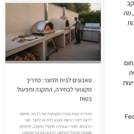
קב
 מה
ות
יים בתחום
וית
טאבונים לבית ולחצר: מדריך
עות
מקצועי לבחירה, התקנה ותפעול
בטוח
המדריך מציג בצורה מקצועית את כל מה שחשוב
 לצורך והעדפותיהם. עם הנחיות ברורות ותהליך פשוט, FedEx
לדעת לפני רכישת טאבון לבית או לחצר: סוגי
הדגמים, חומרי הבעירה, שיקולי התקנה, תחזוקה
שוטפת ושיקולי בטיחות. הדגש הוא על התאמה