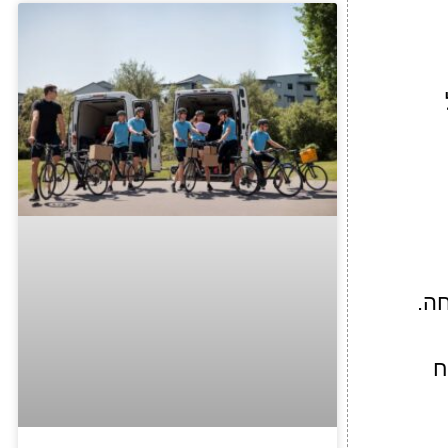
חה.
ח