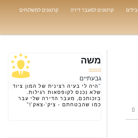
בילים
קרטונים למעבר דירה
קרטונים למשלוחים
משה
נו









גבעתיים
רמת
"היה לי בעיה רצינית של המון ציוד
"קי
שלא נכנס לקופסאות רגילות.
ומר
בזכותכם, מעבר הדירה שלי עבר
את 
כמו שהבטחתם - ציק'-צאק'!"
הבא
ארג