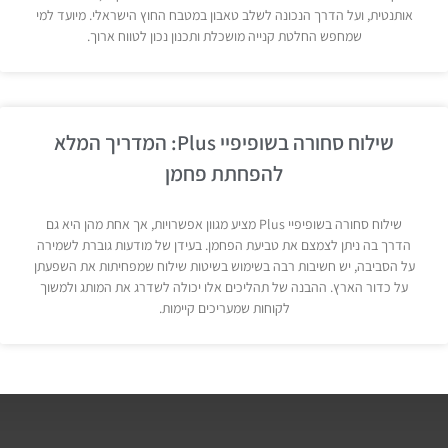
אותנטית, ועל הדרך הנכונה לשלב טאבון במטבח החוץ הישראלי. מיועד למי
שמחפש החלטת קנייה מושכלת ותכנון נכון לטווח ארוך.
שילוח סחורה בשופיפיי Plus: המדריך המלא
להפחתת פחמן
שילוח סחורה בשופיפיי Plus מציע מגוון אפשרויות, אך אחת מהן היא גם
הדרך בה ניתן לצמצם את טביעת הפחמן. בעידן של מודעות גוברת לשמירה
על הסביבה, יש חשיבות רבה בשימוש בשיטות שילוח שמפחיתות את השפעתן
על כדור הארץ. ההבנה של תהליכים אלו יכולה לשדרג את המותג ולמשוך
לקוחות שמעריכים קיימות.