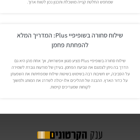
שמחפש החלטת קנייה מושכלת ותכנון נכון לטווח ארוך.
שילוח סחורה בשופיפיי Plus: המדריך המלא
להפחתת פחמן
שילוח סחורה בשופיפיי Plus מציע מגוון אפשרויות, אך אחת מהן היא גם
הדרך בה ניתן לצמצם את טביעת הפחמן. בעידן של מודעות גוברת לשמירה
על הסביבה, יש חשיבות רבה בשימוש בשיטות שילוח שמפחיתות את השפעתן
על כדור הארץ. ההבנה של תהליכים אלו יכולה לשדרג את המותג ולמשוך
לקוחות שמעריכים קיימות.