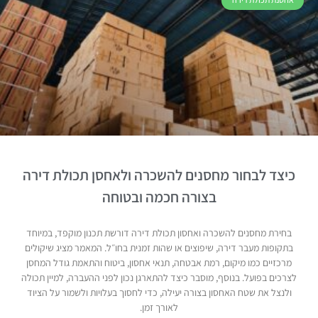
כיצד לבחור מחסנים להשכרה ולאחסן תכולת דירה
בצורה חכמה ובטוחה
בחירת מחסנים להשכרה ואחסון תכולת דירה דורשת תכנון מוקפד, במיוחד
בתקופות מעבר דירה, שיפוצים או שהות זמנית בחו״ל. המאמר מציג שיקולים
מרכזיים כמו מיקום, רמת אבטחה, תנאי אחסון, ביטוח והתאמת גודל המחסן
לצרכים בפועל. בנוסף, מוסבר כיצד להתארגן נכון לפני ההעברה, למיין תכולה
ולנצל את שטח האחסון בצורה יעילה, כדי לחסוך בעלויות ולשמור על הציוד
לאורך זמן.