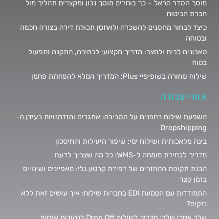
מוסך הסדר הראל – כך בוחרים מוסך נכון ומקצרים תהליך מול
חברת הביטוח
כיצד לבחור מחסנים להשכרה ולאחסן תכולת דירה בצורה חכמה
ובטוחה
טאבונים לבית ולחצר: מדריך מקצועי לבחירה, התקנה ותפעול
בטוח
שילוח סחורה בשופיפיי Plus: המדריך המלא להפחתת פחמן
אזורי עבודה
השפעת שילוח רחפנים על הסביבה: אתגרים והזדמנויות בעידן ה-
Dropshipping
בינה מלאכותית ושילוח ימי: שיפור היעילות והחיסכון
מדריך לבחירת מומחה ל-WMS: כל מה שצריך לדעת
הבנת תקופת ההחזרים של רפידת קרטון גלי: מאפיינים ושינויים
בזמן קצר
התמודדות עם הטמעת EDI בחברות שילוח: איך עושים זאת ללא
נזקים?
שלב אחרי שלב: מדריך לשילוח Drop Off לנקודות איסוף