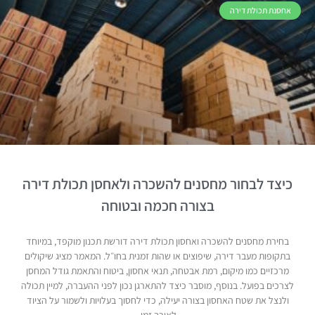
אחסנת תכולת דירה
כיצד לבחור מחסנים להשכרה ולאחסן תכולת דירה
בצורה חכמה ובטוחה
בחירת מחסנים להשכרה ואחסון תכולת דירה דורשת תכנון מוקפד, במיוחד
בתקופות מעבר דירה, שיפוצים או שהות זמנית בחו״ל. המאמר מציג שיקולים
מרכזיים כמו מיקום, רמת אבטחה, תנאי אחסון, ביטוח והתאמת גודל המחסן
לצרכים בפועל. בנוסף, מוסבר כיצד להתארגן נכון לפני ההעברה, למיין תכולה
ולנצל את שטח האחסון בצורה יעילה, כדי לחסוך בעלויות ולשמור על הציוד