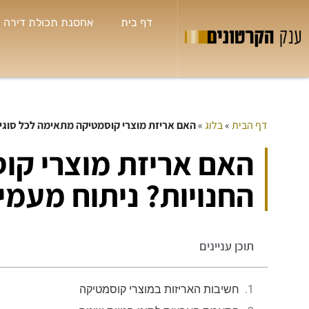
דף בית
אחסנת תכולת דירה
דף הבית
»
בלוג
»
האם אריזת מוצרי קוסמטיקה מתאימה לכל סוגי 
שי
האם אריזת מוצרי קו



חולון
החנויות? ניתוח מעמי
תמיד 
לי א
בטלפ
שאני
תוכן עניינים
הנחות
חשיבות האריזות במוצרי קוסמטיקה