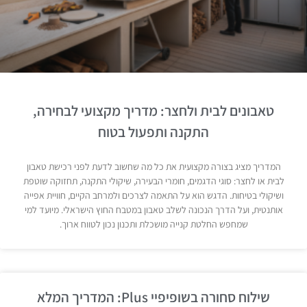
טאבונים לבית ולחצר: מדריך מקצועי לבחירה,
התקנה ותפעול בטוח
המדריך מציג בצורה מקצועית את כל מה שחשוב לדעת לפני רכישת טאבון
לבית או לחצר: סוגי הדגמים, חומרי הבעירה, שיקולי התקנה, תחזוקה שוטפת
ושיקולי בטיחות. הדגש הוא על התאמה לצרכים ולמרחב הקיים, חוויית אפייה
אותנטית, ועל הדרך הנכונה לשלב טאבון במטבח החוץ הישראלי. מיועד למי
שמחפש החלטת קנייה מושכלת ותכנון נכון לטווח ארוך.
שילוח סחורה בשופיפיי Plus: המדריך המלא