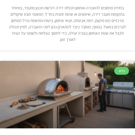
בחירת מחסנים להשכרה ואחסון תכולת דירה דורשת תכנון מוקפד, במיוחד
בתקופות מעבר דירה, שיפוצים או שהות זמנית בחו״ל. המאמר מציג שיקולים
מרכזיים כמו מיקום, רמת אבטחה, תנאי אחסון, ביטוח והתאמת גודל המחסן
לצרכים בפועל. בנוסף, מוסבר כיצד להתארגן נכון לפני ההעברה, למיין תכולה
ולנצל את שטח האחסון בצורה יעילה, כדי לחסוך בעלויות ולשמור על הציוד
לאורך זמן.
בלוג