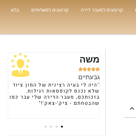
קרטונים למעבר דירה
קרטונים למשלוחים
בלוג
נועה





רמת השרון
צינית של המון ציוד
"קיבלתי המלצה עליכם מחברה
סאות רגילות.
ומרגע השיחה הראשונית, הרגשתי
 הדירה שלי עבר כמו
את היחס וההתייחסות השונה של
'-צאק'!"
משאר הספקים. תוך 24 שעות
הבאתם לי מלאי מטורףף של ארג
וציוד העברה."