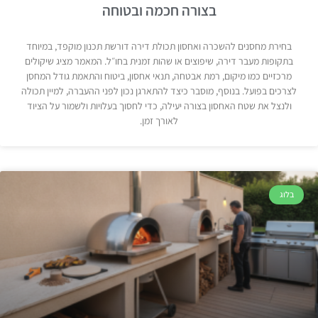
בצורה חכמה ובטוחה
בחירת מחסנים להשכרה ואחסון תכולת דירה דורשת תכנון מוקפד, במיוחד
בתקופות מעבר דירה, שיפוצים או שהות זמנית בחו״ל. המאמר מציג שיקולים
מרכזיים כמו מיקום, רמת אבטחה, תנאי אחסון, ביטוח והתאמת גודל המחסן
לצרכים בפועל. בנוסף, מוסבר כיצד להתארגן נכון לפני ההעברה, למיין תכולה
ולנצל את שטח האחסון בצורה יעילה, כדי לחסוך בעלויות ולשמור על הציוד
לאורך זמן.
בלוג